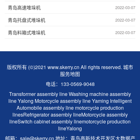
青岛高速堆垛机
2022-03-07
青岛托盘式堆垛机
2022-03-07
青岛料箱式堆垛机
2022-03-07
版权所有 (©)2021 www.skerry.cn All rights reserved.
城市
服务地图
电话：133-0569-9048
Transformer assembly line
Washing machine assembly
line
Yalong
Motorcycle assembly line
Yaming Intelligent
Automobile assembly line
motorcycle production
lines
Refrigerator assembly line
Motorcycle assembly
line
Switch cabinet assembly line
motorcycle production
line
Yalong
邮箱：sale@skerry.cn 地址：青岛高新技术开发区大数据产