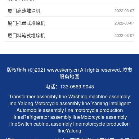
厦门高速堆垛机
2022-03-07
厦门托盘式堆垛机
2022-03-07
厦门料箱式堆垛机
2022-03-07
版权所有 (©)2021 www.skerry.cn All rights reserved.
城市
服务地图
电话：133-0569-9048
Transformer assembly line
Washing machine assembly
line
Yalong
Motorcycle assembly line
Yaming Intelligent
Automobile assembly line
motorcycle production
lines
Refrigerator assembly line
Motorcycle assembly
line
Switch cabinet assembly line
motorcycle production
line
Yalong