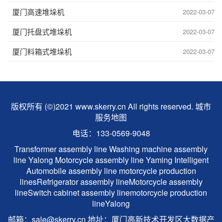
厦门高速堆垛机
2022-03-07
厦门托盘式堆垛机
2022-03-07
厦门料箱式堆垛机
2022-03-07
版权所有 (©)2021 www.skerry.cn All rights reserved.
城市
服务地图
电话：133-0569-9048
Transformer assembly line
Washing machine assembly
line
Yalong
Motorcycle assembly line
Yaming Intelligent
Automobile assembly line
motorcycle production
lines
Refrigerator assembly line
Motorcycle assembly
line
Switch cabinet assembly line
motorcycle production
line
Yalong
邮箱：sale@skerry.cn 地址：厦门高新技术开发区大数据产